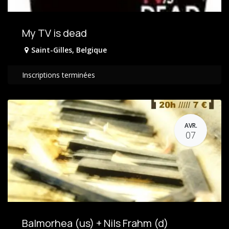
My TV is dead
Saint-Gilles
,
Belgique
Inscriptions terminées
AVR.
07
Balmorhea (us) + Nils Frahm (d)