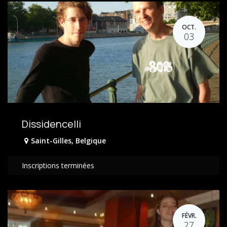
OCT.
03
Dissidencelli
Saint-Gilles
,
Belgique
Inscriptions terminées
FÉVR.
27