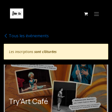
Se rendre au contenu
Tous les événements
Les inscriptions
sont clôturées
Try'Art Café