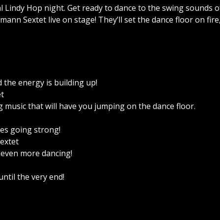
al Lindy Hop night. Get ready to dance to the swing sounds o
ann Sextet live on stage! They’ll set the dance floor on fire
d the energy is building up!
et
g music that will have you jumping on the dance floor.
bes going strong!
extet
 even more dancing!
ntil the very end!