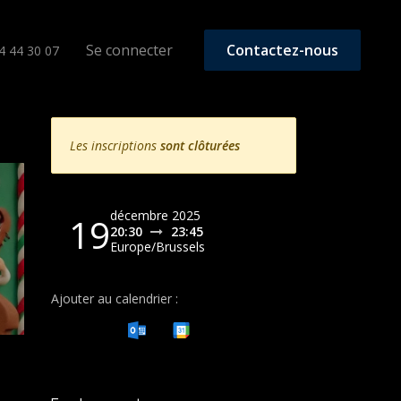
raising
Se connecter
Contactez-nous
4 44 30 07
Les inscriptions
sont clôturées
décembre 2025
19
20:30
23:45
Europe/Brussels
Ajouter au calendrier :