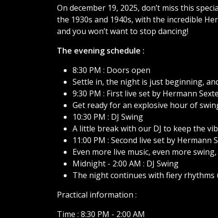
On december 19, 2025, don’t miss this speci
the 1930s and 1940s, with the incredible Herm
and you won’t want to stop dancing!
The evening schedule :
8:30 PM : Doors open
Settle in, the night is just beginning, an
9:30 PM : First live set by Hermann Sext
Get ready for an explosive hour of swin
10:30 PM : DJ Swing
A little break with our DJ to keep the vi
11:00 PM : Second live set by Hermann S
Even more live music, even more swing,
Midnight - 2:00 AM : DJ Swing
The night continues with fiery rhythms u
Practical information :
Time : 8:30 PM - 2:00 AM