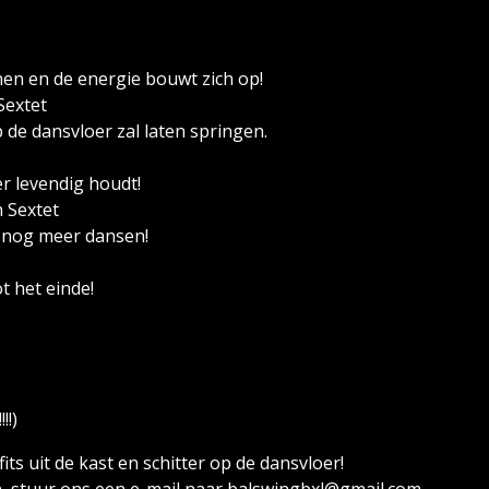
nen en de energie bouwt zich op!
Sextet
 de dansvloer zal laten springen.
r levendig houdt!
n Sextet
 nog meer dansen!
t het einde!
!!)
its uit de kast en schitter op de dansvloer!