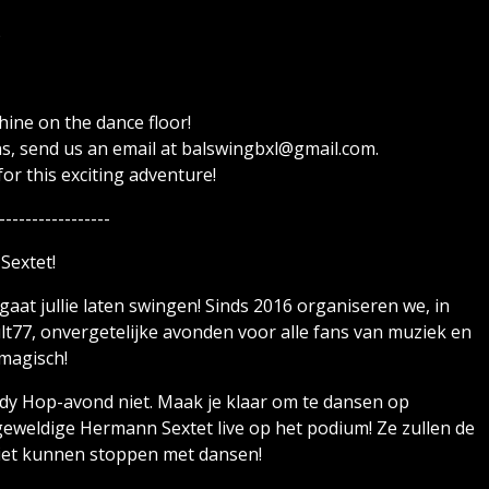
)
hine on the dance floor!
s, send us an email at balswingbxl@gmail.com.
for this exciting adventure!
-----------------
Sextet!
aat jullie laten swingen! Sinds 2016 organiseren we, in
lt77, onvergetelijke avonden voor alle fans van muziek en
magisch!
ndy Hop-avond niet. Maak je klaar om te dansen op
geweldige Hermann Sextet live op het podium! Ze zullen de
 niet kunnen stoppen met dansen!