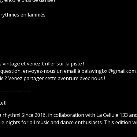
g, encore plus de danse !
s rythmes enflammés.
vintage et venez briller sur la piste !
 question, envoyez-nous un email à balswingbxl@gmail.com.
ie ? Venez partager cette aventure avec nous !
-----------------
et!
e rhythm! Since 2016, in collaboration with La Cellule 133 an
e nights for all music and dance enthusiasts. This edition wi