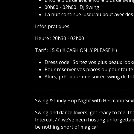
Encore plus de live, encore plus de swin
00h00 - 02h00 : DJ Swing
La nuit continue jusqu’au bout avec de
Infos pratiques :
Heure : 20h30 - 02h00
Tarif : 15 € (!!!! CASH ONLY PLEASE !!!!)
Dress code : Sortez vos plus beaux looks 
Pour réserver vos places ou pour toute
Alors, prêt pour une soirée swing de fol
-------------------------------------------------------
Swing & Lindy Hop Night with Hermann Sext
Swing and dance lovers, get ready to feel th
Intercult77, we’ve been hosting unforgettabl
be nothing short of magical!