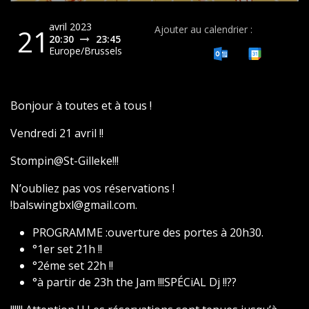
avril 2023
21
Ajouter au calendrier :
20:30
23:45
Europe/Brussels
Bonjour à toutes et à tous !
Vendredi 21 avril !!
Stompin@St-Gilleke!!!
N’oubliez pas vos réservations !
!balswingbxl@gmail.com.
PROGRAMME :ouverture des portes à 20h30.
°1er set 21h !!
°2éme set 22h !!
°à partir de 23h the Jam !!!SPÉCiAL Dj !!??