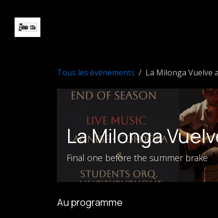
Se rendre au contenu
Accueil
Événements
Newslett
Tous les événements
La Milonga Vuelve a
La Milonga Vuelv
Final one before the summer brake
Au programme