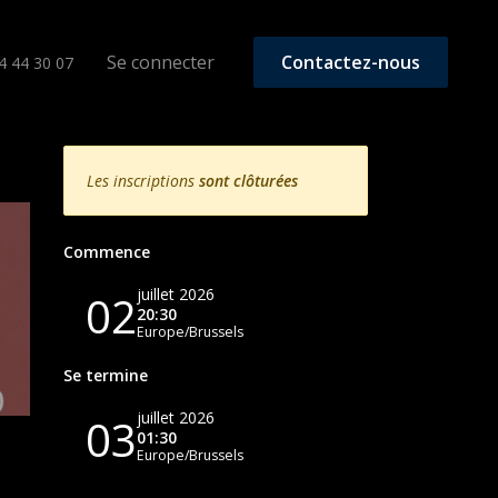
raising
Se connecter
Contactez-nous
4 44 30 07
Les inscriptions
sont clôturées
Commence
juillet 2026
02
20:30
Europe/Brussels
Se termine
juillet 2026
03
01:30
Europe/Brussels