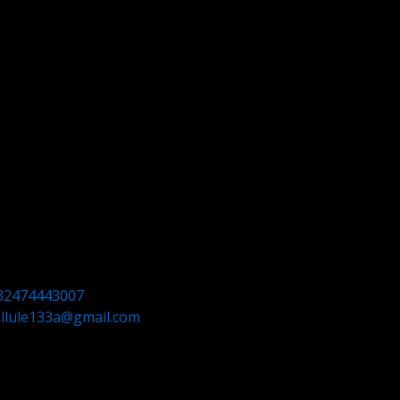
32474443007
ellule133a@gmail.com