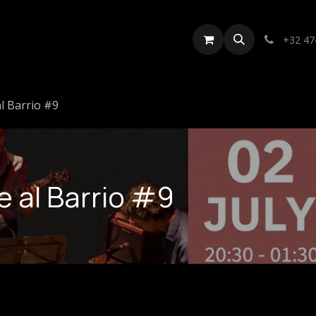
er & Contact
Private Calendar
Gallery
Fund
+32 47
l Barrio #9
e al Barrio #9