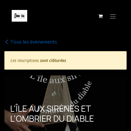
Se rendre au contenu
Tous les événements
Les inscriptions
sont clôturées
L'ÎLE AUX SIRÈNES ET
L'OMBRIER DU DIABLE