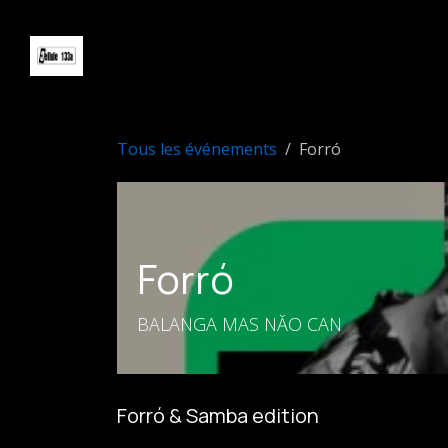
Se rendre au contenu
Accueil
Événements
Newslett
Tous les événements
Forró
Forró
BALANGA MAS NĂO CAN
Forró & Samba edition