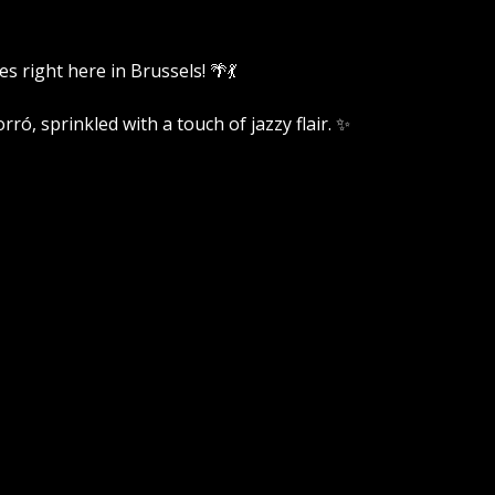
s right here in Brussels! 🌴💃
ó, sprinkled with a touch of jazzy flair. ✨