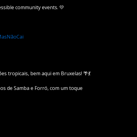
essible community events. 💛
MasNãoCai
es tropicais, bem aqui em Bruxelas! 🌴💃
mos de Samba e Forró, com um toque