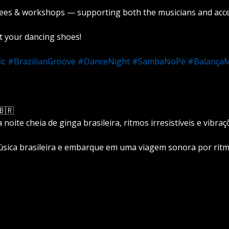
t fees & workshops — supporting both the musicians and acc
t your dancing shoes!
ic
#BrazilianGroove
#DanceNight
#SambaNoPé
#Balança
🇧🇷
ite cheia de ginga brasileira, ritmos irresistíveis e vibraçõ
música brasileira e embarque em uma viagem sonora por rit