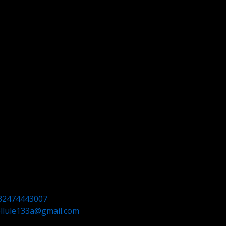
32474443007
ellule133a@gmail.com