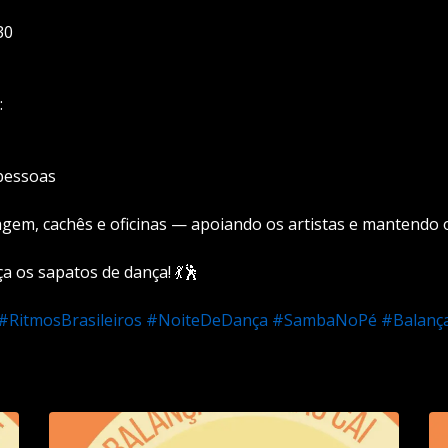
30
:
 pessoas
iagem, cachês e oficinas — apoiando os artistas e mantendo o
 os sapatos de dança! 💃🕺
#RitmosBrasileiros
#NoiteDeDança
#SambaNoPé
#Balanç