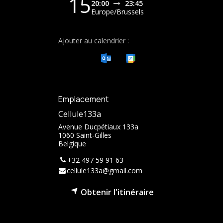
15
20:00
23:45
Europe/Brussels
Ajouter au calendrier :
Emplacement
Cellule133a
Avenue Ducpétiaux 133a
1060 Saint-Gilles
Belgique
+32 497 59 91 63
cellule133a@gmail.com
Obtenir l'itinéraire