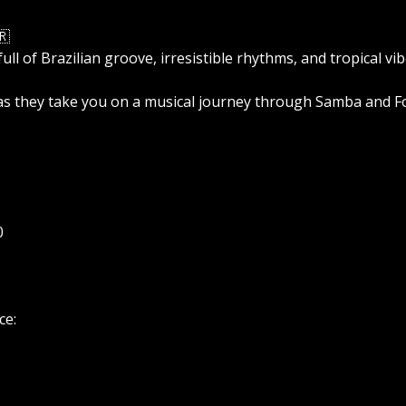
🇷
l of Brazilian groove, irresistible rhythms, and tropical vibe
as they take you on a musical journey through Samba and Forr
0
ce: