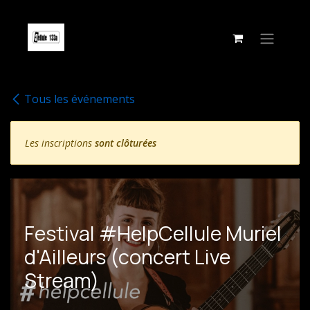
Se rendre au contenu
Tous les événements
Les inscriptions
sont clôturées
Festival #HelpCellule Muriel
d'Ailleurs (concert Live
Stream)