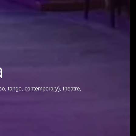
a
enco, tango, contemporary), theatre,