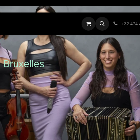
ter & Contact
Private Calendar
Gallery
Fund
+32 474 
à Bruxelles