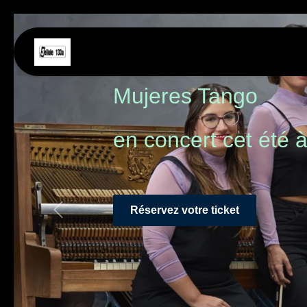
Se rendre au contenu
Accueil
Événements
Newslet
Mujeres Tango
en concert cet été 
Réservez votre ticket
Précédent